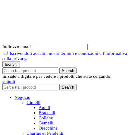
Iscriviti alla nostra Newsletter
Ricevi tutte le novità in anteprima e resta
sempre aggiornato su promozioni e vantaggi
esclusivi.
Indirizzo email
Iscrivendoti accetti i nostri termini e condizioni e l’informativa
sulla privacy.
Search
Iniziate a digitare per vedere i prodotti che state cercando.
Chiudi
Search
Negozio
Gioielli
Anelli
Bracciali
Collane
Gemelli
Orecchini
Charms & Pendenti