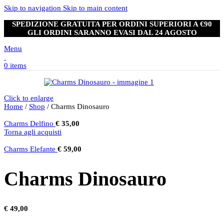
Skip to navigation
Skip to main content
SPEDIZIONE GRATUITA PER ORDINI SUPERIORI A €90
GLI ORDINI SARANNO EVASI DAL 24 AGOSTO
Menu
0
items
Click to enlarge
Home
/
Shop
/
Charms Dinosauro
Charms Delfino
€
35,00
Torna agli acquisti
Charms Elefante
€
59,00
Charms Dinosauro
€
49,00