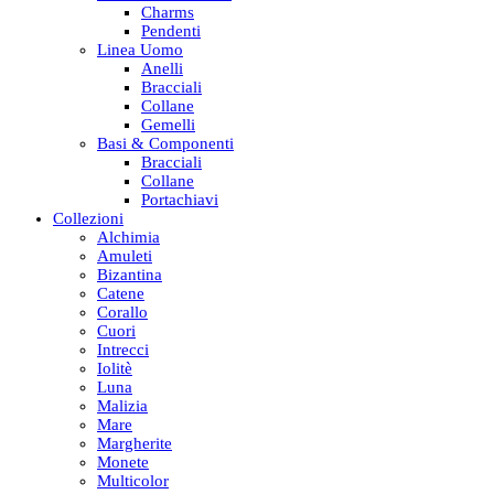
Charms
Pendenti
Linea Uomo
Anelli
Bracciali
Collane
Gemelli
Basi & Componenti
Bracciali
Collane
Portachiavi
Collezioni
Alchimia
Amuleti
Bizantina
Catene
Corallo
Cuori
Intrecci
Iolitè
Luna
Malizia
Mare
Margherite
Monete
Multicolor